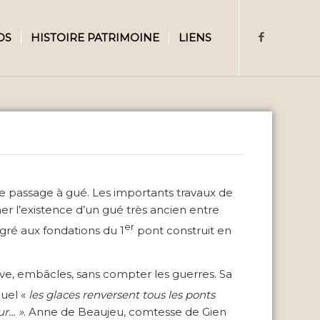
OS
HISTOIRE PATRIMOINE
LIENS
le passage à gué. Les importants travaux de
mer l’existence d’un gué très ancien entre
er
tégré aux fondations du 1
pont construit en
uve, embâcles, sans compter les guerres. Sa
quel «
les glaces renversent tous les ponts
ur… »
. Anne de Beaujeu, comtesse de Gien