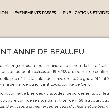
TION
ÉVÈNEMENTS PASSES
PUBLICATIONS ET VIDE
ONT ANNE DE BEAUJEU
ant longtemps, la seule manière de franchir la Loire était 
auration du pont, réalisés en 1991/92, ont permis de confir
tuelle pile n°11 et la culée de la rive droite. Ce gué a été in
, à la demande du roi Saint Louis, comte de Gien.
ont connaîtra bien des vicissitudes : débordements du fle
coupure connue se situe dans l’hiver de 1458, au cours du
is Gien jusqu’à la mer, exceptés ceux d’Orléans et de Saum