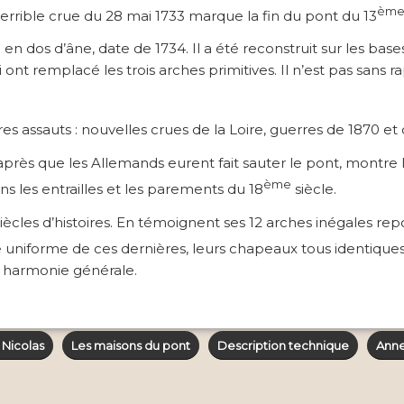
èm
a terrible crue du 28 mai 1733 marque la fin du pont du 13
en dos d’âne, date de 1734. Il a été reconstruit sur les bas
 ont remplacé les trois arches primitives. Il n’est pas sans rap
tres assauts : nouvelles crues de la Loire, guerres de 1870 et
 que les Allemands eurent fait sauter le pont, montre l’int
ème
ns les entrailles et les parements du 18
siècle.
siècles d’histoires. En témoignent ses 12 arches inégales rep
uniforme de ces dernières, leurs chapeaux tous identiques, 
e harmonie générale.
 Nicolas
Les maisons du pont
Description technique
Anne