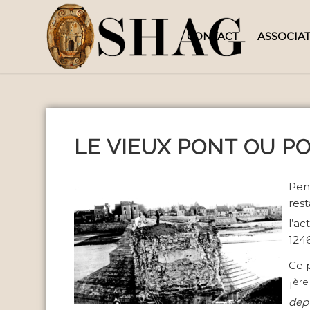
CONTACT
ASSOCIA
LE VIEUX PONT OU P
Pend
rest
l’ac
1246
Ce p
ère
1
depu