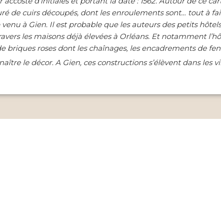
 accosté d’initiales et portant la date : 1562. Autour de ce 
é de cuirs découpés, dont les enroulements sont… tout à fait
venu à Gien. Il est probable que les auteurs des petits hôtels
ravers les maisons déjà élevées à Orléans. Et notamment l’hôtel
 de briques roses dont les chaînages, les encadrements de fenê
fait naître le décor. A Gien, ces constructions s’élèvent dans les