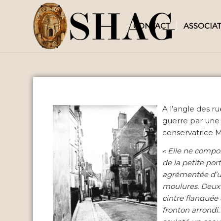
CONTACT
ASSOCIA
A l’angle des r
guerre par une i
conservatrice M
« Elle ne compo
de la petite por
agrémentée d’un
moulures. Deux b
cintre flanquée
fronton arrondi.