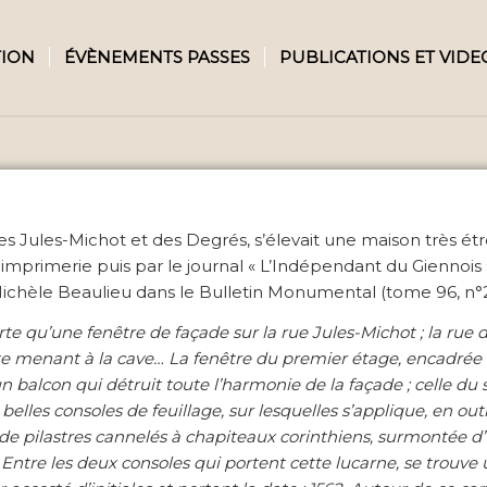
TION
ÉVÈNEMENTS PASSES
PUBLICATIONS ET VIDE
ues Jules-Michot et des Degrés, s’élevait une maison très ét
mprimerie puis par le journal « L’Indépendant du Giennois ». 
ichèle Beaulieu dans le Bulletin Monumental (tome 96, n°2
rte qu’une fenêtre de façade sur la rue Jules-Michot ; la rue
te menant à la cave… La fenêtre du premier étage, encadrée d
 balcon qui détruit toute l’harmonie de la façade ; celle du
elles consoles de feuillage, sur lesquelles s’applique, en out
 de pilastres cannelés à chapiteaux corinthiens, surmontée d
 Entre les deux consoles qui portent cette lucarne, se trouve